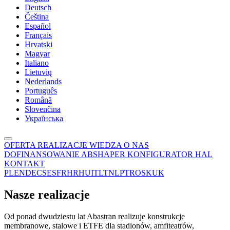
Deutsch
Čeština
Español
Français
Hrvatski
Magyar
Italiano
Lietuvių
Nederlands
Português
Română
Slovenčina
Українська
OFERTA
REALIZACJE
WIEDZA
O NAS
DOFINANSOWANIE
ABSHAPER
KONFIGURATOR HAL
KONTAKT
PL
EN
DE
CS
ES
FR
HR
HU
IT
LT
NL
PT
RO
SK
UK
Nasze realizacje
Od ponad dwudziestu lat Abastran realizuje konstrukcje
membranowe, stalowe i ETFE dla stadionów, amfiteatrów,