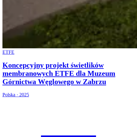
ETFE
Koncepcyjny projekt świetlików
membranowych ETFE dla Muzeum
Górnictwa Węglowego w Zabrzu
Polska · 2025