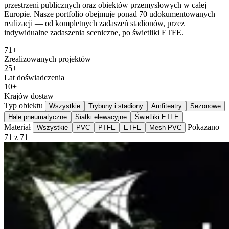
przestrzeni publicznych oraz obiektów przemysłowych w całej
Europie. Nasze portfolio obejmuje ponad 70 udokumentowanych
realizacji — od kompletnych zadaszeń stadionów, przez
indywidualne zadaszenia sceniczne, po świetliki ETFE.
71+
Zrealizowanych projektów
25+
Lat doświadczenia
10+
Krajów dostaw
Typ obiektu
Wszystkie
Trybuny i stadiony
Amfiteatry
Sezonowe
Hale pneumatyczne
Siatki elewacyjne
Świetliki ETFE
Materiał
Pokazano
Wszystkie
PVC
PTFE
ETFE
Mesh PVC
71 z 71