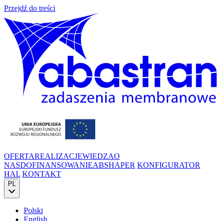
Przejdź do treści
OFERTA
REALIZACJE
WIEDZA
O
NAS
DOFINANSOWANIE
ABSHAPER
KONFIGURATOR
HAL
KONTAKT
PL
Polski
English