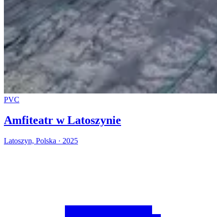
PVC
Amfiteatr w Latoszynie
Latoszyn, Polska · 2025