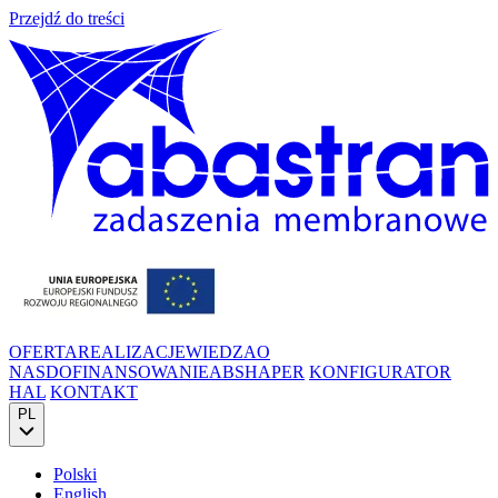
Przejdź do treści
OFERTA
REALIZACJE
WIEDZA
O
NAS
DOFINANSOWANIE
ABSHAPER
KONFIGURATOR
HAL
KONTAKT
PL
Polski
English