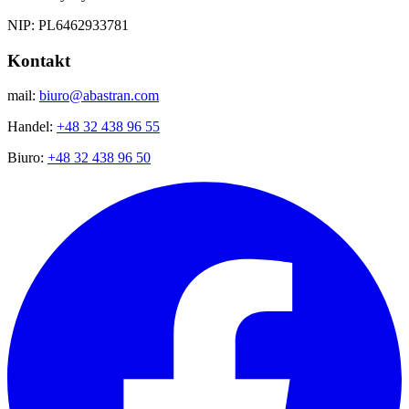
NIP: PL6462933781
Kontakt
mail:
biuro@abastran.com
Handel:
+48 32 438 96 55
Biuro:
+48 32 438 96 50