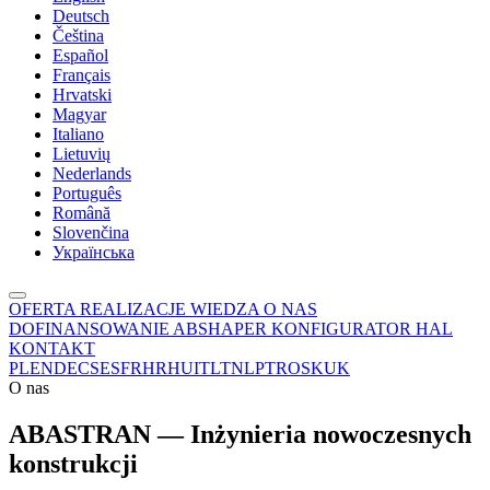
Deutsch
Čeština
Español
Français
Hrvatski
Magyar
Italiano
Lietuvių
Nederlands
Português
Română
Slovenčina
Українська
OFERTA
REALIZACJE
WIEDZA
O NAS
DOFINANSOWANIE
ABSHAPER
KONFIGURATOR HAL
KONTAKT
PL
EN
DE
CS
ES
FR
HR
HU
IT
LT
NL
PT
RO
SK
UK
O nas
ABASTRAN — Inżynieria nowoczesnych
konstrukcji