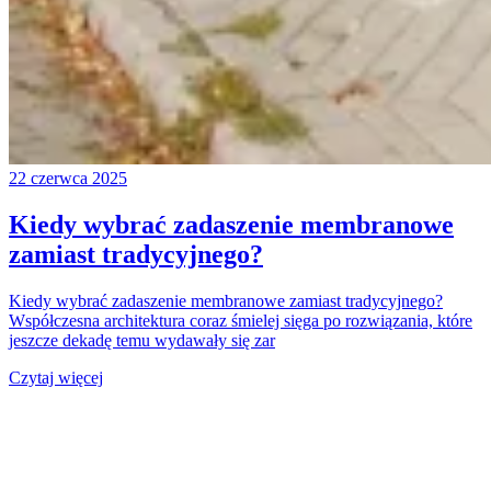
22 czerwca 2025
Kiedy wybrać zadaszenie membranowe
zamiast tradycyjnego?
Kiedy wybrać zadaszenie membranowe zamiast tradycyjnego?
Współczesna architektura coraz śmielej sięga po rozwiązania, które
jeszcze dekadę temu wydawały się zar
Czytaj więcej