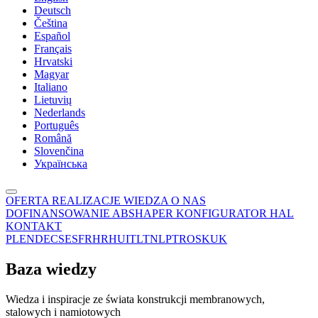
Deutsch
Čeština
Español
Français
Hrvatski
Magyar
Italiano
Lietuvių
Nederlands
Português
Română
Slovenčina
Українська
OFERTA
REALIZACJE
WIEDZA
O NAS
DOFINANSOWANIE
ABSHAPER
KONFIGURATOR HAL
KONTAKT
PL
EN
DE
CS
ES
FR
HR
HU
IT
LT
NL
PT
RO
SK
UK
Baza wiedzy
Wiedza i inspiracje ze świata konstrukcji membranowych,
stalowych i namiotowych