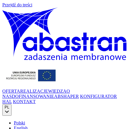
Przejdź do treści
OFERTA
REALIZACJE
WIEDZA
O
NAS
DOFINANSOWANIE
ABSHAPER
KONFIGURATOR
HAL
KONTAKT
PL
Polski
English