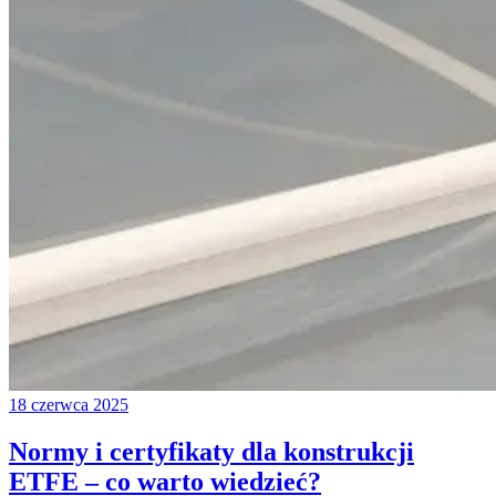
18 czerwca 2025
Normy i certyfikaty dla konstrukcji
ETFE – co warto wiedzieć?