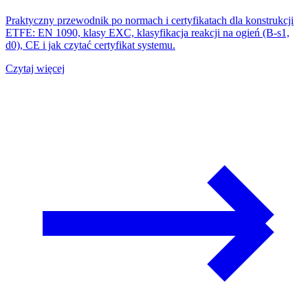
Praktyczny przewodnik po normach i certyfikatach dla konstrukcji
ETFE: EN 1090, klasy EXC, klasyfikacja reakcji na ogień (B-s1,
d0), CE i jak czytać certyfikat systemu.
Czytaj więcej