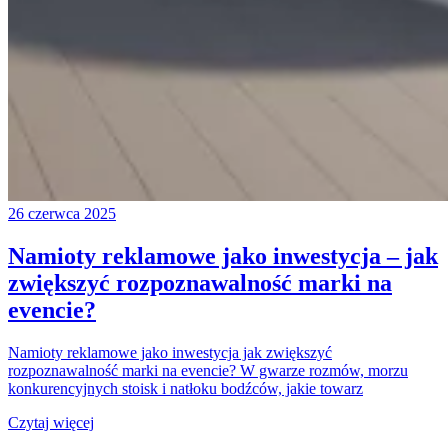
26 czerwca 2025
Namioty reklamowe jako inwestycja – jak
zwiększyć rozpoznawalność marki na
evencie?
Namioty reklamowe jako inwestycja jak zwiększyć
rozpoznawalność marki na evencie? W gwarze rozmów, morzu
konkurencyjnych stoisk i natłoku bodźców, jakie towarz
Czytaj więcej