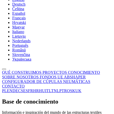
Deutsch
Čeština
Español
Français
Hrvatski
Magyar
Italiano
Lietuvių
Nederlands
Português
Română
Slovenčina
Українська
QUÉ CONSTRUIMOS
PROYECTOS
CONOCIMIENTO
SOBRE NOSOTROS
FONDOS UE
ABSHAPER
CONFIGURADOR DE CÚPULAS NEUMÁTICAS
CONTACTO
PL
EN
DE
CS
ES
FR
HR
HU
IT
LT
NL
PT
RO
SK
UK
Base de conocimiento
Información e inspiración del mundo de las estructuras textiles