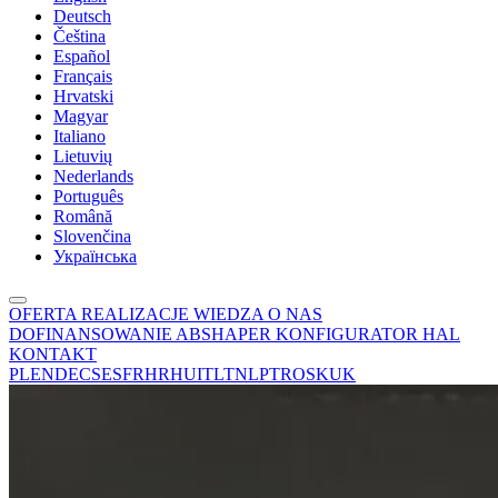
Deutsch
Čeština
Español
Français
Hrvatski
Magyar
Italiano
Lietuvių
Nederlands
Português
Română
Slovenčina
Українська
OFERTA
REALIZACJE
WIEDZA
O NAS
DOFINANSOWANIE
ABSHAPER
KONFIGURATOR HAL
KONTAKT
PL
EN
DE
CS
ES
FR
HR
HU
IT
LT
NL
PT
RO
SK
UK