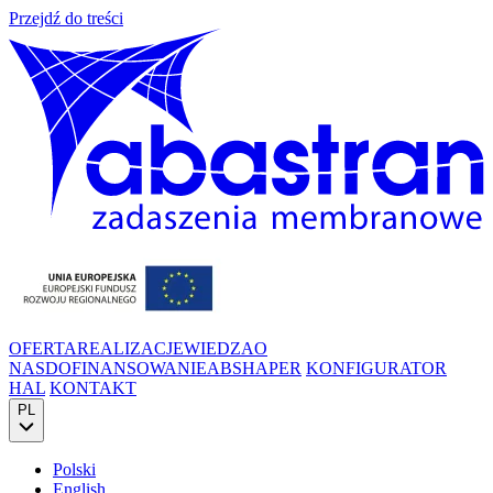
Przejdź do treści
OFERTA
REALIZACJE
WIEDZA
O
NAS
DOFINANSOWANIE
ABSHAPER
KONFIGURATOR
HAL
KONTAKT
PL
Polski
English