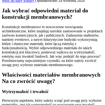
Wróć do bazy wiedzy
Opublikowano 24 września 2024
Jak wybrać odpowiedni materiał do
konstrukcji membranowych?
Konstrukcje membranowe to nowoczesne rozwiązania
architektoniczne, które znajdują szerokie zastosowanie w projektach
zarówno komercyjnych, jak i publicznych. Zadaszenia stadionów,
namioty eventowe, a nawet futurystyczne budynki wykorzystują
lekkie i elastyczne materiały, które łączą estetykę z
funkcjonalnością. Wybór odpowiedniego materiału do takich
konstrukcji jest kluczowy, ponieważ wpływa na wytrzymałość,
estetykę oraz trwałość budowli. Jak więc podejść do tego procesu?
Przedstawiamy najważniejsze czynniki, na które należy zwrócić
uwagę przy wyborze materiału membranowego.
Właściwości materiałów membranowych
Na co zwrócić uwagę?
Wytrzymałość i trwałość
Pierwszym aspektem, który należy wziąć pod uwagę przy wyborze
materiałów, jest ich wytrzymałość na rozciąganie oraz trwałość.