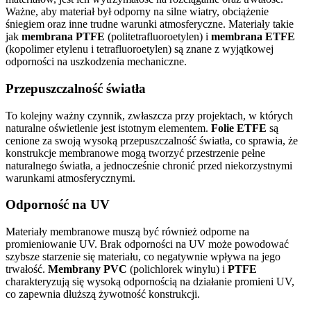
Ważne, aby materiał był odporny na silne wiatry, obciążenie
śniegiem oraz inne trudne warunki atmosferyczne. Materiały takie
jak
membrana PTFE
(politetrafluoroetylen) i
membrana ETFE
(kopolimer etylenu i tetrafluoroetylen) są znane z wyjątkowej
odporności na uszkodzenia mechaniczne.
Przepuszczalność światła
To kolejny ważny czynnik, zwłaszcza przy projektach, w których
naturalne oświetlenie jest istotnym elementem.
Folie ETFE
są
cenione za swoją wysoką przepuszczalność światła, co sprawia, że
konstrukcje membranowe mogą tworzyć przestrzenie pełne
naturalnego światła, a jednocześnie chronić przed niekorzystnymi
warunkami atmosferycznymi.
Odporność na UV
Materiały membranowe muszą być również odporne na
promieniowanie UV. Brak odporności na UV może powodować
szybsze starzenie się materiału, co negatywnie wpływa na jego
trwałość.
Membrany PVC
(polichlorek winylu) i
PTFE
charakteryzują się wysoką odpornością na działanie promieni UV,
co zapewnia dłuższą żywotność konstrukcji.