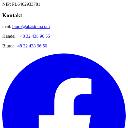
NIP: PL6462933781
Kontakt
mail:
biuro@abastran.com
Handel:
+48 32 438 96 55
Biuro:
+48 32 438 96 50