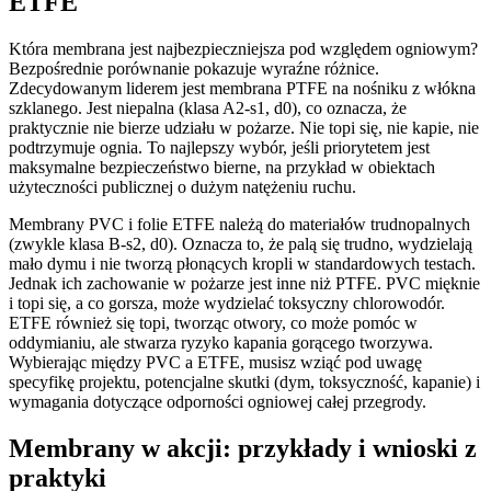
ETFE
Która membrana jest najbezpieczniejsza pod względem ogniowym?
Bezpośrednie porównanie pokazuje wyraźne różnice.
Zdecydowanym liderem jest membrana PTFE na nośniku z włókna
szklanego. Jest niepalna (klasa A2-s1, d0), co oznacza, że
praktycznie nie bierze udziału w pożarze. Nie topi się, nie kapie, nie
podtrzymuje ognia. To najlepszy wybór, jeśli priorytetem jest
maksymalne bezpieczeństwo bierne, na przykład w obiektach
użyteczności publicznej o dużym natężeniu ruchu.
Membrany PVC i folie ETFE należą do materiałów trudnopalnych
(zwykle klasa B-s2, d0). Oznacza to, że palą się trudno, wydzielają
mało dymu i nie tworzą płonących kropli w standardowych testach.
Jednak ich zachowanie w pożarze jest inne niż PTFE. PVC mięknie
i topi się, a co gorsza, może wydzielać toksyczny chlorowodór.
ETFE również się topi, tworząc otwory, co może pomóc w
oddymianiu, ale stwarza ryzyko kapania gorącego tworzywa.
Wybierając między PVC a ETFE, musisz wziąć pod uwagę
specyfikę projektu, potencjalne skutki (dym, toksyczność, kapanie) i
wymagania dotyczące odporności ogniowej całej przegrody.
Membrany w akcji: przykłady i wnioski z
praktyki