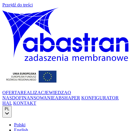
Przejdź do treści
OFERTA
REALIZACJE
WIEDZA
O
NAS
DOFINANSOWANIE
ABSHAPER
KONFIGURATOR
HAL
KONTAKT
PL
Polski
English