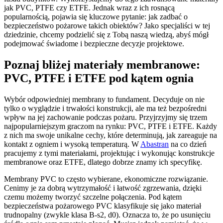
jak PVC, PTFE czy ETFE. Jednak wraz z ich rosnącą
popularnością, pojawia się kluczowe pytanie: jak zadbać o
bezpieczeństwo pożarowe takich obiektów? Jako specjaliści w tej
dziedzinie, chcemy podzielić się z Tobą naszą wiedzą, abyś mógł
podejmować świadome i bezpieczne decyzje projektowe.
Poznaj bliżej materiały membranowe:
PVC, PTFE i ETFE pod kątem ognia
Wybór odpowiedniej membrany to fundament. Decyduje on nie
tylko o wyglądzie i trwałości konstrukcji, ale ma też bezpośredni
wpływ na jej zachowanie podczas pożaru. Przyjrzyjmy się trzem
najpopularniejszym graczom na rynku: PVC, PTFE i ETFE. Każdy
z nich ma swoje unikalne cechy, które determinują, jak zareaguje na
kontakt z ogniem i wysoką temperaturą. W
Abastran
na co dzień
pracujemy z tymi materiałami, projektując i wykonując konstrukcje
membranowe oraz ETFE, dlatego dobrze znamy ich specyfikę.
Membrany PVC to często wybierane, ekonomiczne rozwiązanie.
Cenimy je za dobrą wytrzymałość i łatwość zgrzewania, dzięki
czemu możemy tworzyć szczelne połączenia. Pod kątem
bezpieczeństwa pożarowego PVC klasyfikuje się jako materiał
trudnopalny (zwykle klasa B-s2, d0). Oznacza to, że po usunięciu