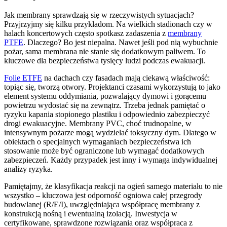
Jak membrany sprawdzają się w rzeczywistych sytuacjach?
Przyjrzyjmy się kilku przykładom. Na wielkich stadionach czy w
halach koncertowych często spotkasz zadaszenia z
membrany
PTFE
. Dlaczego? Bo jest niepalna. Nawet jeśli pod nią wybuchnie
pożar, sama membrana nie stanie się dodatkowym paliwem. To
kluczowe dla bezpieczeństwa tysięcy ludzi podczas ewakuacji.
Folie ETFE
na dachach czy fasadach mają ciekawą właściwość:
topiąc się, tworzą otwory. Projektanci czasami wykorzystują to jako
element systemu oddymiania, pozwalający dymowi i gorącemu
powietrzu wydostać się na zewnątrz. Trzeba jednak pamiętać o
ryzyku kapania stopionego plastiku i odpowiednio zabezpieczyć
drogi ewakuacyjne. Membrany PVC, choć trudnopalne, w
intensywnym pożarze mogą wydzielać toksyczny dym. Dlatego w
obiektach o specjalnych wymaganiach bezpieczeństwa ich
stosowanie może być ograniczone lub wymagać dodatkowych
zabezpieczeń. Każdy przypadek jest inny i wymaga indywidualnej
analizy ryzyka.
Pamiętajmy, że klasyfikacja reakcji na ogień samego materiału to nie
wszystko – kluczowa jest odporność ogniowa całej przegrody
budowlanej (R/E/I), uwzględniająca współpracę membrany z
konstrukcją nośną i ewentualną izolacją. Inwestycja w
certyfikowane, sprawdzone rozwiązania oraz współpraca z