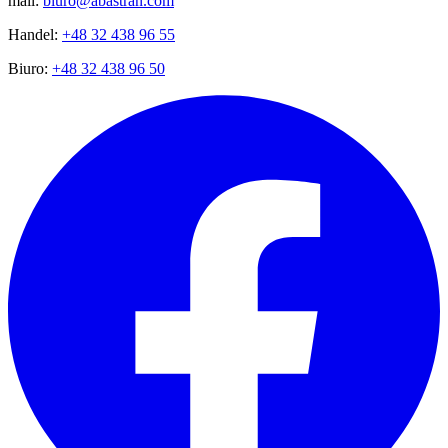
mail:
biuro@abastran.com
Handel:
+48 32 438 96 55
Biuro:
+48 32 438 96 50