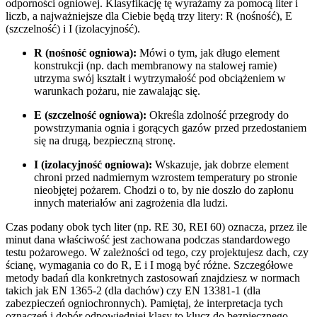
odporności ogniowej. Klasyfikację tę wyrażamy za pomocą liter i
liczb, a najważniejsze dla Ciebie będą trzy litery: R (nośność), E
(szczelność) i I (izolacyjność).
R (nośność ogniowa):
Mówi o tym, jak długo element
konstrukcji (np. dach membranowy na stalowej ramie)
utrzyma swój kształt i wytrzymałość pod obciążeniem w
warunkach pożaru, nie zawalając się.
E (szczelność ogniowa):
Określa zdolność przegrody do
powstrzymania ognia i gorących gazów przed przedostaniem
się na drugą, bezpieczną stronę.
I (izolacyjność ogniowa):
Wskazuje, jak dobrze element
chroni przed nadmiernym wzrostem temperatury po stronie
nieobjętej pożarem. Chodzi o to, by nie doszło do zapłonu
innych materiałów ani zagrożenia dla ludzi.
Czas podany obok tych liter (np. RE 30, REI 60) oznacza, przez ile
minut dana właściwość jest zachowana podczas standardowego
testu pożarowego. W zależności od tego, czy projektujesz dach, czy
ścianę, wymagania co do R, E i I mogą być różne. Szczegółowe
metody badań dla konkretnych zastosowań znajdziesz w normach
takich jak EN 1365-2 (dla dachów) czy EN 13381-1 (dla
zabezpieczeń ogniochronnych). Pamiętaj, że interpretacja tych
oznaczeń i dobór odpowiedniej klasy to klucz do bezpiecznego