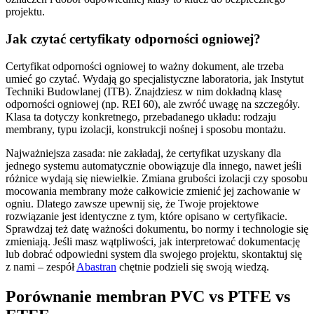
projektu.
Jak czytać certyfikaty odporności ogniowej?
Certyfikat odporności ogniowej to ważny dokument, ale trzeba
umieć go czytać. Wydają go specjalistyczne laboratoria, jak Instytut
Techniki Budowlanej (ITB). Znajdziesz w nim dokładną klasę
odporności ogniowej (np. REI 60), ale zwróć uwagę na szczegóły.
Klasa ta dotyczy konkretnego, przebadanego układu: rodzaju
membrany, typu izolacji, konstrukcji nośnej i sposobu montażu.
Najważniejsza zasada: nie zakładaj, że certyfikat uzyskany dla
jednego systemu automatycznie obowiązuje dla innego, nawet jeśli
różnice wydają się niewielkie. Zmiana grubości izolacji czy sposobu
mocowania membrany może całkowicie zmienić jej zachowanie w
ogniu. Dlatego zawsze upewnij się, że Twoje projektowe
rozwiązanie jest identyczne z tym, które opisano w certyfikacie.
Sprawdzaj też datę ważności dokumentu, bo normy i technologie się
zmieniają. Jeśli masz wątpliwości, jak interpretować dokumentację
lub dobrać odpowiedni system dla swojego projektu, skontaktuj się
z nami – zespół
Abastran
chętnie podzieli się swoją wiedzą.
Porównanie membran PVC vs PTFE vs