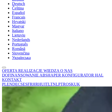
Deutsch
Čeština
Español
Français
Hrvatski
Magyar
Italiano
Lietuvių
Nederlands
Português
Română
Slovenčina
Українська
OFERTA
REALIZACJE
WIEDZA
O NAS
DOFINANSOWANIE
ABSHAPER
KONFIGURATOR HAL
KONTAKT
PL
EN
DE
CS
ES
FR
HR
HU
IT
LT
NL
PT
RO
SK
UK