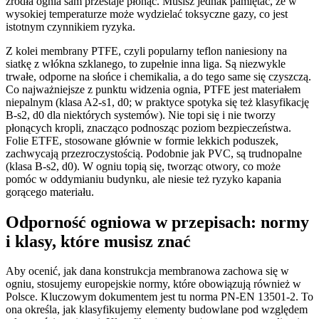
źródła ognia sam przestaje płonąć. Musisz jednak pamiętać, że w
wysokiej temperaturze może wydzielać toksyczne gazy, co jest
istotnym czynnikiem ryzyka.
Z kolei membrany PTFE, czyli popularny teflon naniesiony na
siatkę z włókna szklanego, to zupełnie inna liga. Są niezwykle
trwałe, odporne na słońce i chemikalia, a do tego same się czyszczą.
Co najważniejsze z punktu widzenia ognia, PTFE jest materiałem
niepalnym (klasa A2-s1, d0; w praktyce spotyka się też klasyfikację
B-s2, d0 dla niektórych systemów). Nie topi się i nie tworzy
płonących kropli, znacząco podnosząc poziom bezpieczeństwa.
Folie ETFE, stosowane głównie w formie lekkich poduszek,
zachwycają przezroczystością. Podobnie jak PVC, są trudnopalne
(klasa B-s2, d0). W ogniu topią się, tworząc otwory, co może
pomóc w oddymianiu budynku, ale niesie też ryzyko kapania
gorącego materiału.
Odporność ogniowa w przepisach: normy
i klasy, które musisz znać
Aby ocenić, jak dana konstrukcja membranowa zachowa się w
ogniu, stosujemy europejskie normy, które obowiązują również w
Polsce. Kluczowym dokumentem jest tu norma PN-EN 13501-2. To
ona określa, jak klasyfikujemy elementy budowlane pod względem