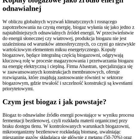
odnawialnej
W obliczu globalnych wyzwań klimatycznych i rosnącego
zapotrzebowania na czystą energię, biogaz wyłania się jako jedno z
najstabilniejszych odnawialnych źródeł energii. W przeciwieństwie
do energii słonecznej czy wiatrowej, produkcja biogazu nie jest
uzależniona od warunków atmosferycznych, co czyni go niezwykle
wartościowym elementem miksu energetycznego. Kopuły
biogazowe, będące integralną częścią biogazowni, odgrywają
kluczową rolę w procesie magazynowania i przetwarzania biogazu
na energię elektryczną i cieplną. Firma Abastran, specjalizująca się
w zaawansowanych konstrukcjach membranowych, oferuje
rozwiązania, które znajdują zastosowanie również w sektorze
biogazowym, gdzie trwałość i szczelność konstrukcji są kwestiami
priorytetowymi.
Czym jest biogaz i jak powstaje?
Biogaz to odnawialne źródło energii powstające w wyniku procesu
fermentacji beztlenowej, czyli rozkładu materii organicznej przy
braku dostępu tlenu. W kontrolowanych warunkach biogazowni,
mikroorganizmy beztlenowe rozkładają biomasę, uwalniając
mieszaninę gazów składającą się głównie z metanu (50-70%) oraz