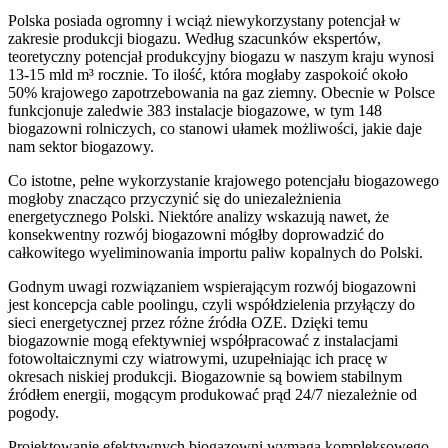
Polska posiada ogromny i wciąż niewykorzystany potencjał w
zakresie produkcji biogazu. Według szacunków ekspertów,
teoretyczny potencjał produkcyjny biogazu w naszym kraju wynosi
13-15 mld m³ rocznie. To ilość, która mogłaby zaspokoić około
50% krajowego zapotrzebowania na gaz ziemny. Obecnie w Polsce
funkcjonuje zaledwie 383 instalacje biogazowe, w tym 148
biogazowni rolniczych, co stanowi ułamek możliwości, jakie daje
nam sektor biogazowy.
Co istotne, pełne wykorzystanie krajowego potencjału biogazowego
mogłoby znacząco przyczynić się do uniezależnienia
energetycznego Polski. Niektóre analizy wskazują nawet, że
konsekwentny rozwój biogazowni mógłby doprowadzić do
całkowitego wyeliminowania importu paliw kopalnych do Polski.
Godnym uwagi rozwiązaniem wspierającym rozwój biogazowni
jest koncepcja cable poolingu, czyli współdzielenia przyłączy do
sieci energetycznej przez różne źródła OZE. Dzięki temu
biogazownie mogą efektywniej współpracować z instalacjami
fotowoltaicznymi czy wiatrowymi, uzupełniając ich pracę w
okresach niskiej produkcji. Biogazownie są bowiem stabilnym
źródłem energii, mogącym produkować prąd 24/7 niezależnie od
pogody.
Projektowanie efektywnych biogazowni wymaga kompleksowego