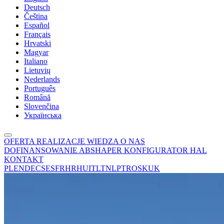
Deutsch
Čeština
Español
Français
Hrvatski
Magyar
Italiano
Lietuvių
Nederlands
Português
Română
Slovenčina
Українська
OFERTA
REALIZACJE
WIEDZA
O NAS
DOFINANSOWANIE
ABSHAPER
KONFIGURATOR HAL
KONTAKT
PL
EN
DE
CS
ES
FR
HR
HU
IT
LT
NL
PT
RO
SK
UK