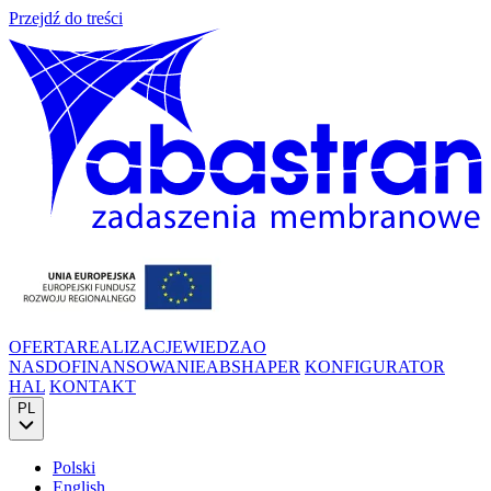
Przejdź do treści
OFERTA
REALIZACJE
WIEDZA
O
NAS
DOFINANSOWANIE
ABSHAPER
KONFIGURATOR
HAL
KONTAKT
PL
Polski
English