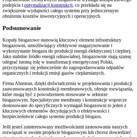
podejścia i
optymalizacji konstrukcji
, co przekłada się na
zwiększenie wydajności całego systemu przy jednoczesnym
obniżeniu kosztów inwestycyjnych i operacyjnych.
Podsumowanie
Kopuły biogazowe stanowią kluczowy element infrastruktury
biogazowni, umożliwiający efektywne magazynowanie i
wykorzystanie biogazu do produkcji energii elektrycznej i cieplnej.
Jako stabilne źródło energii odnawialnej, biogazownie mają szansę
odegrać istotną rolę w transformacji energetycznej Polski,
przyczyniając się jednocześnie do zagospodarowania odpadów
organicznych i redukcji emisji gazów cieplarnianych.
Firma Abastran, dzięki doświadczeniu w projektowaniu i produkcji
zaawansowanych konstrukcji membranowych, oferuje rozwiązania,
które mogą być z powodzeniem stosowane w sektorze
biogazowym. Specjalistyczne membrany i konstrukcje wsporcze
dostosowane do specyficznych wymagań biogazowni to jeden z
kluczowych elementów decydujących o efektywności i
bezpieczeństwie całego systemu produkcji biogazu.
Jeśli jesteś zainteresowany możliwościami zastosowania naszych
rozwiązań w swoim projekcie biogazowym lub chcesz dowiedzieć