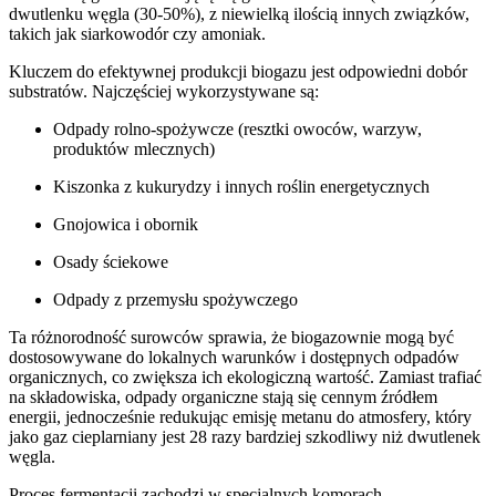
dwutlenku węgla (30-50%), z niewielką ilością innych związków,
takich jak siarkowodór czy amoniak.
Kluczem do efektywnej produkcji biogazu jest odpowiedni dobór
substratów. Najczęściej wykorzystywane są:
Odpady rolno-spożywcze (resztki owoców, warzyw,
produktów mlecznych)
Kiszonka z kukurydzy i innych roślin energetycznych
Gnojowica i obornik
Osady ściekowe
Odpady z przemysłu spożywczego
Ta różnorodność surowców sprawia, że biogazownie mogą być
dostosowywane do lokalnych warunków i dostępnych odpadów
organicznych, co zwiększa ich ekologiczną wartość. Zamiast trafiać
na składowiska, odpady organiczne stają się cennym źródłem
energii, jednocześnie redukując emisję metanu do atmosfery, który
jako gaz cieplarniany jest 28 razy bardziej szkodliwy niż dwutlenek
węgla.
Proces fermentacji zachodzi w specjalnych komorach