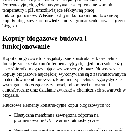
fermentacyjnych, gdzie utrzymywane są optymalne warunki
temperatury i pH, umożliwiające efektywną pracę
mikroorganizmów. Właśnie nad tymi komorami montowane są
kopuły biogazowe, odpowiedzialne za gromadzenie powstającego
biogazu.
Kopuły biogazowe budowa i
funkcjonowanie
Kopuły biogazowe to specjalistyczne konstrukcje, które pełnią
funkcję zadaszenia komór fermentacyjnych, a jednocześnie służą
jako zbiorniki magazynujące wytworzony biogaz. Nowoczesne
kopuły biogazowe najczęściej wykonywane są z zaawansowanych
materiałów membranowych, które muszą spełniać rygorystyczne
wymagania dotyczące szczelności, odporności na warunki
atmosferyczne oraz działanie związków chemicznych zawartych w
biogazie.
Kluczowe elementy konstrukcyjne kopuł biogazowych to:
Elastyczna membrana zewnętrzna odporna na
promieniowanie UV i warunki atmosferyczne
Wewnętrzna warstwa zapewniająca szczelność i odporność