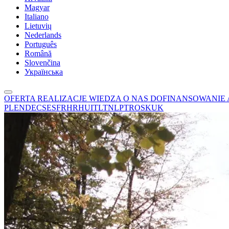
Magyar
Italiano
Lietuvių
Nederlands
Português
Română
Slovenčina
Українська
OFERTA
REALIZACJE
WIEDZA
O NAS
DOFINANSOWANIE
PL
EN
DE
CS
ES
FR
HR
HU
IT
LT
NL
PT
RO
SK
UK