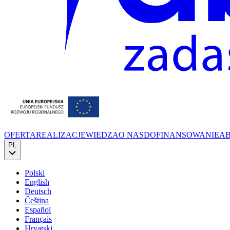
OFERTA
REALIZACJE
WIEDZA
O NAS
DOFINANSOWANIE
A
PL
Polski
English
Deutsch
Čeština
Español
Français
Hrvatski