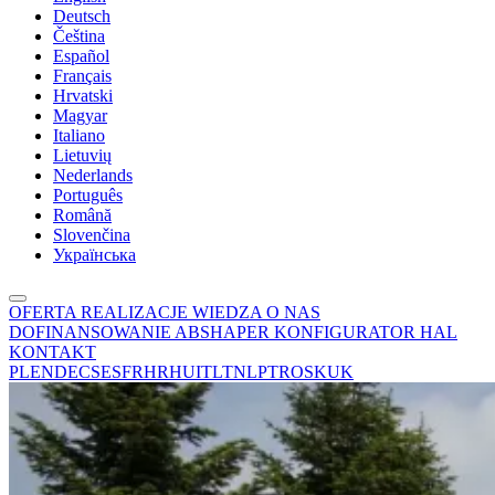
Deutsch
Čeština
Español
Français
Hrvatski
Magyar
Italiano
Lietuvių
Nederlands
Português
Română
Slovenčina
Українська
OFERTA
REALIZACJE
WIEDZA
O NAS
DOFINANSOWANIE
ABSHAPER
KONFIGURATOR HAL
KONTAKT
PL
EN
DE
CS
ES
FR
HR
HU
IT
LT
NL
PT
RO
SK
UK