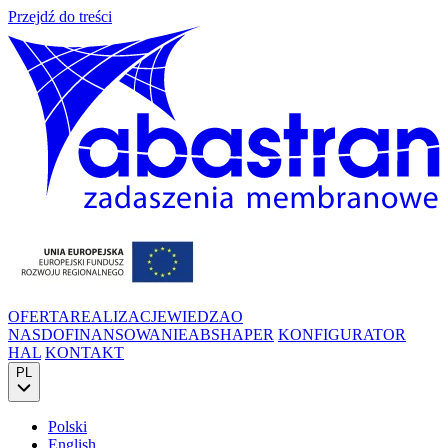
Przejdź do treści
OFERTA
REALIZACJE
WIEDZA
O
NAS
DOFINANSOWANIE
ABSHAPER
KONFIGURATOR
HAL
KONTAKT
PL
Polski
English