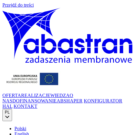
Przejdź do treści
OFERTA
REALIZACJE
WIEDZA
O
NAS
DOFINANSOWANIE
ABSHAPER
KONFIGURATOR
HAL
KONTAKT
PL
Polski
English