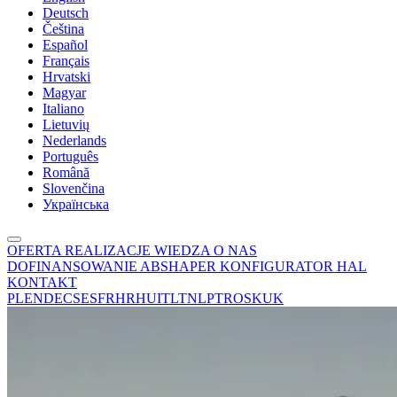
Deutsch
Čeština
Español
Français
Hrvatski
Magyar
Italiano
Lietuvių
Nederlands
Português
Română
Slovenčina
Українська
OFERTA
REALIZACJE
WIEDZA
O NAS
DOFINANSOWANIE
ABSHAPER
KONFIGURATOR HAL
KONTAKT
PL
EN
DE
CS
ES
FR
HR
HU
IT
LT
NL
PT
RO
SK
UK