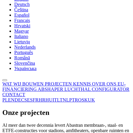
Deutsch
Čeština
Español
Français
Hrvatski
Magyar
Italiano
Lietuvių
Nederlands
Português
Română
Slovenčina
Українська
WAT WIJ BOUWEN
PROJECTEN
KENNIS
OVER ONS
EU-
FINANCIERING
ABSHAPER
LUCHTHAL CONFIGURATOR
CONTACT
PL
EN
DE
CS
ES
FR
HR
HU
IT
LT
NL
PT
RO
SK
UK
Onze projecten
Al meer dan twee decennia levert Abastran membraan-, staal- en
ETFE-constructies voor stadions, amfitheaters, openbare ruimten en