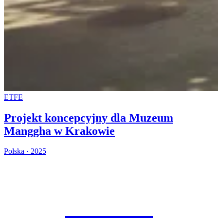
ETFE
Projekt koncepcyjny dla Muzeum
Manggha w Krakowie
Polska · 2025