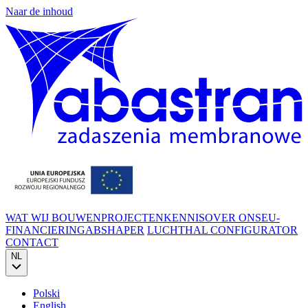
Naar de inhoud
WAT WIJ BOUWEN
PROJECTEN
KENNIS
OVER ONS
EU-
FINANCIERING
ABSHAPER
LUCHTHAL CONFIGURATOR
CONTACT
NL
Polski
English