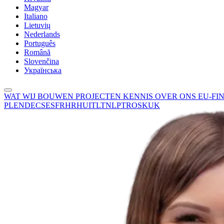
Magyar
Italiano
Lietuvių
Nederlands
Português
Română
Slovenčina
Українська
WAT WIJ BOUWEN
PROJECTEN
KENNIS
OVER ONS
EU-FI
PL
EN
DE
CS
ES
FR
HR
HU
IT
LT
NL
PT
RO
SK
UK