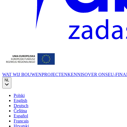
WAT WIJ BOUWEN
PROJECTEN
KENNIS
OVER ONS
EU-FINA
NL
Polski
English
Deutsch
Čeština
Español
Français
Hrvatski