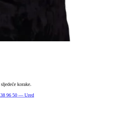
 sljedeće korake.
438 96 50
— Ured