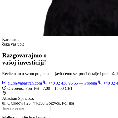
Karolina
.
čeka vaš upit
Razgovarajmo o
vaš
Recite nam o svom projektu — javit ćemo se, proći detalje i predložiti
biuro@abastran.com
+48 32 438 96 55
— Prodaja
+48 32 
Otvoreno: Pon–Pet · 7:00 – 15:00 CET
Abastran Sp. z o.o.
ul. Ogrodowa 25, 44-350 Gorzyce, Poljska
Molimo unesite ime i prezime