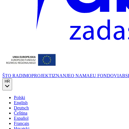
ŠTO RADIMO
PROJEKTI
ZNANJE
O NAMA
EU FONDOVI
ABS
HR
Polski
English
Deutsch
Čeština
Español
Français
Hrvatski