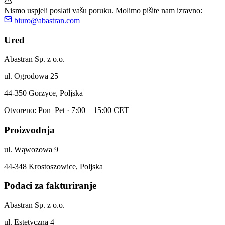
Nismo uspjeli poslati vašu poruku. Molimo pišite nam izravno:
biuro@abastran.com
Ured
Abastran Sp. z o.o.
ul. Ogrodowa 25
44-350 Gorzyce, Poljska
Otvoreno: Pon–Pet · 7:00 – 15:00 CET
Proizvodnja
ul. Wąwozowa 9
44-348 Krostoszowice, Poljska
Podaci za fakturiranje
Abastran Sp. z o.o.
ul. Estetyczna 4