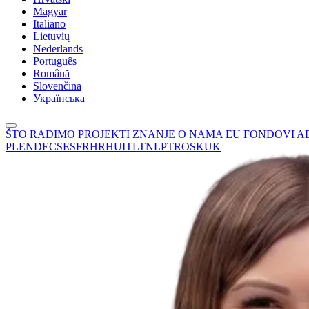
Magyar
Italiano
Lietuvių
Nederlands
Português
Română
Slovenčina
Українська
ŠTO RADIMO
PROJEKTI
ZNANJE
O NAMA
EU FONDOVI
A
PL
EN
DE
CS
ES
FR
HR
HU
IT
LT
NL
PT
RO
SK
UK