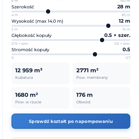
6
m
140
m
28
m
Szerokość
4
m
85
m
12
m
Wysokość (max 14.0 m)
2
m
14
m
0.5
× szer.
Głębokość kopuły
0.15
× szer.
0.6
× szer.
0.5
Stromość kopuły
0
0.7
12 959
m³
2771
m²
Kubatura
Pow. membrany
1680
m²
176
m
Pow. w rzucie
Obwód
Sprawdź kształt po napompowaniu