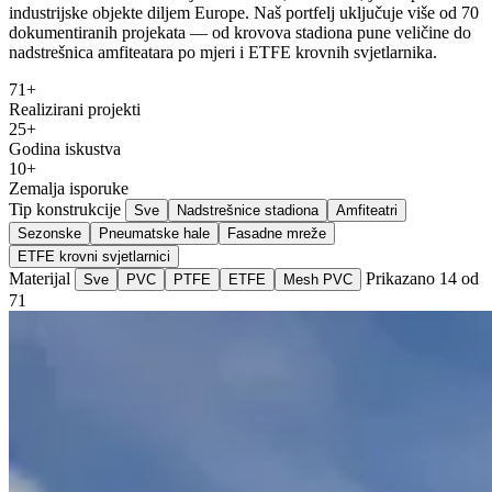
industrijske objekte diljem Europe. Naš portfelj uključuje više od 70
dokumentiranih projekata — od krovova stadiona pune veličine do
nadstrešnica amfiteatara po mjeri i ETFE krovnih svjetlarnika.
71+
Realizirani projekti
25+
Godina iskustva
10+
Zemalja isporuke
Tip konstrukcije
Sve
Nadstrešnice stadiona
Amfiteatri
Sezonske
Pneumatske hale
Fasadne mreže
ETFE krovni svjetlarnici
Materijal
Prikazano 14 od
Sve
PVC
PTFE
ETFE
Mesh PVC
71