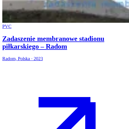
PVC
Zadaszenie membranowe stadionu
piłkarskiego – Radom
Radom, Polska · 2023