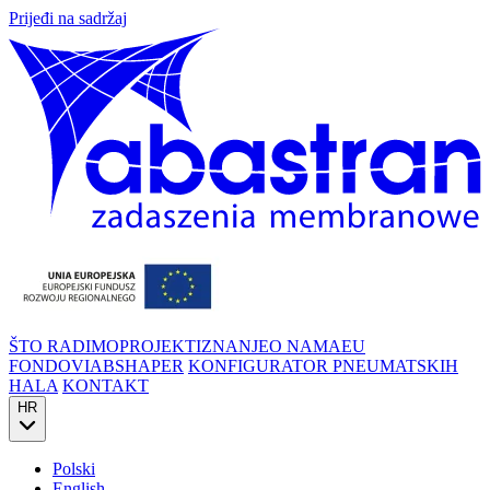
Prijeđi na sadržaj
ŠTO RADIMO
PROJEKTI
ZNANJE
O NAMA
EU
FONDOVI
ABSHAPER
KONFIGURATOR PNEUMATSKIH
HALA
KONTAKT
HR
Polski
English