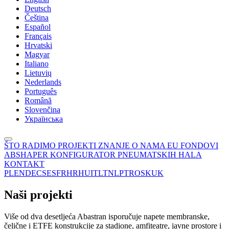
Deutsch
Čeština
Español
Français
Hrvatski
Magyar
Italiano
Lietuvių
Nederlands
Português
Română
Slovenčina
Українська
ŠTO RADIMO
PROJEKTI
ZNANJE
O NAMA
EU FONDOVI
ABSHAPER
KONFIGURATOR PNEUMATSKIH HALA
KONTAKT
PL
EN
DE
CS
ES
FR
HR
HU
IT
LT
NL
PT
RO
SK
UK
Naši projekti
Više od dva desetljeća Abastran isporučuje napete membranske,
čelične i ETFE konstrukcije za stadione, amfiteatre, javne prostore i