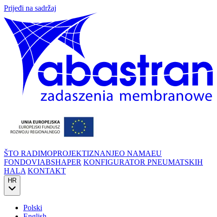
Prijeđi na sadržaj
ŠTO RADIMO
PROJEKTI
ZNANJE
O NAMA
EU
FONDOVI
ABSHAPER
KONFIGURATOR PNEUMATSKIH
HALA
KONTAKT
HR
Polski
English