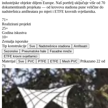
industrijske objekte diljem Europe. Naš portfelj uključuje više od 70
dokumentiranih projekata — od krovova stadiona pune veličine do
nadstrešnica amfiteatara po mjeri i ETFE krovnih svjetlarnika.
71+
Realizirani projekti
25+
Godina iskustva
10+
Zemalja isporuke
Tip konstrukcije
Sve
Nadstrešnice stadiona
Amfiteatri
Sezonske
Pneumatske hale
Fasadne mreže
ETFE krovni svjetlarnici
Materijal
Prikazano 22 od
Sve
PVC
PTFE
ETFE
Mesh PVC
71