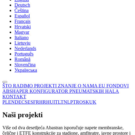
Deutsch
Čeština
Español
Français
Hrvatski
Magyar
Italiano
Lietuvių
Nederlands
Português
Română
Slovenčina
Українська
ŠTO RADIMO
PROJEKTI
ZNANJE
O NAMA
EU FONDOVI
ABSHAPER
KONFIGURATOR PNEUMATSKIH HALA
KONTAKT
PL
EN
DE
CS
ES
FR
HR
HU
IT
LT
NL
PT
RO
SK
UK
Naši projekti
Više od dva desetljeća Abastran isporučuje napete membranske,
čelične i ETFE konstrukcije za stadione, amfiteatre, javne prostore i