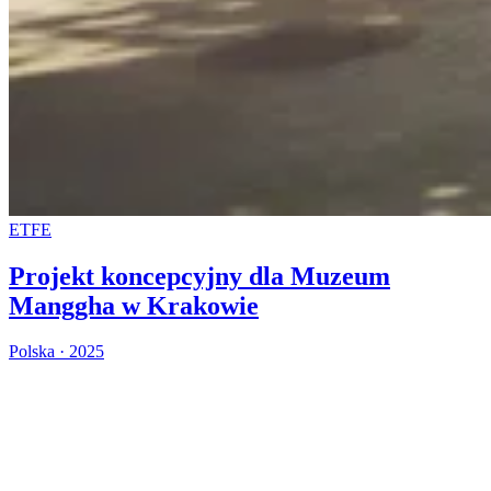
ETFE
Projekt koncepcyjny dla Muzeum
Manggha w Krakowie
Polska · 2025