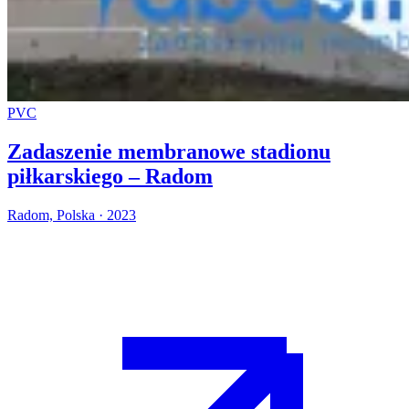
PVC
Zadaszenie membranowe stadionu
piłkarskiego – Radom
Radom, Polska · 2023