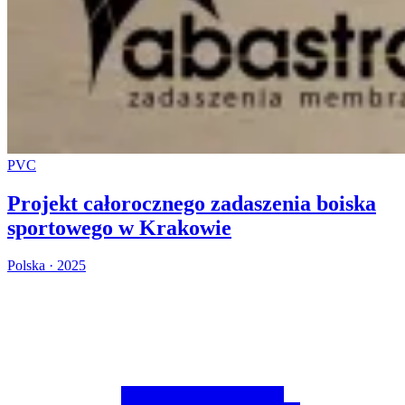
PVC
Projekt całorocznego zadaszenia boiska
sportowego w Krakowie
Polska · 2025