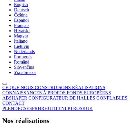
English
Deutsch
Čeština
Español
Français
Hrvatski
Magyar
Italiano
Lietuvių
Nederlands
Português
Română
Slovenčina
Українська
CE QUE NOUS CONSTRUISONS
RÉALISATIONS
CONNAISSANCES
À PROPOS
FONDS EUROPÉENS
ABSHAPER
CONFIGURATEUR DE HALLES GONFLABLES
CONTACT
PL
EN
DE
CS
ES
FR
HR
HU
IT
LT
NL
PT
RO
SK
UK
Nos réalisations