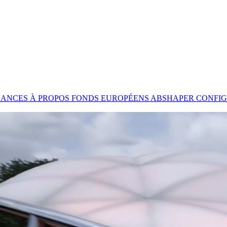
SANCES
À PROPOS
FONDS EUROPÉENS
ABSHAPER
CONFIG