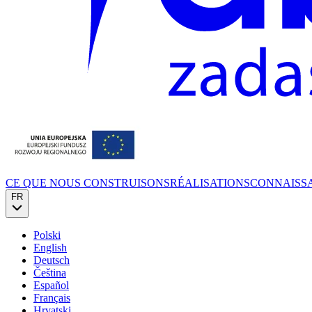
CE QUE NOUS CONSTRUISONS
RÉALISATIONS
CONNAISS
FR
Polski
English
Deutsch
Čeština
Español
Français
Hrvatski