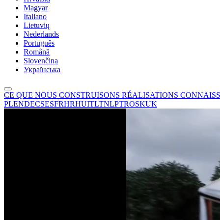
Magyar
Italiano
Lietuvių
Nederlands
Português
Română
Slovenčina
Українська
CE QUE NOUS CONSTRUISONS
RÉALISATIONS
CONNAIS
PL
EN
DE
CS
ES
FR
HR
HU
IT
LT
NL
PT
RO
SK
UK