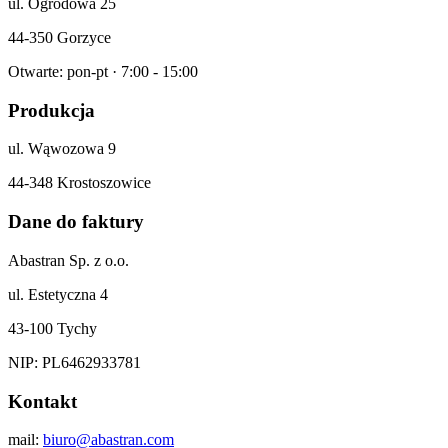
ul. Ogrodowa 25
44-350 Gorzyce
Otwarte: pon-pt · 7:00 - 15:00
Produkcja
ul. Wąwozowa 9
44-348 Krostoszowice
Dane do faktury
Abastran Sp. z o.o.
ul. Estetyczna 4
43-100 Tychy
NIP: PL6462933781
Kontakt
mail:
biuro@abastran.com