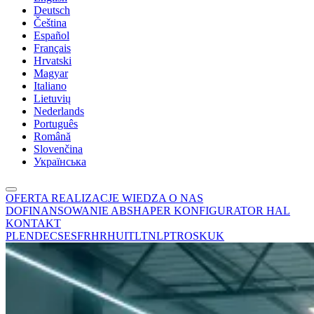
Deutsch
Čeština
Español
Français
Hrvatski
Magyar
Italiano
Lietuvių
Nederlands
Português
Română
Slovenčina
Українська
OFERTA
REALIZACJE
WIEDZA
O NAS
DOFINANSOWANIE
ABSHAPER
KONFIGURATOR HAL
KONTAKT
PL
EN
DE
CS
ES
FR
HR
HU
IT
LT
NL
PT
RO
SK
UK