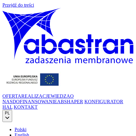
Przejdź do treści
OFERTA
REALIZACJE
WIEDZA
O
NAS
DOFINANSOWANIE
ABSHAPER
KONFIGURATOR
HAL
KONTAKT
PL
Polski
English