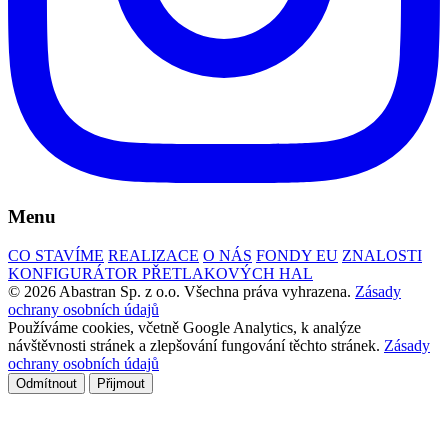
Menu
CO STAVÍME
REALIZACE
O NÁS
FONDY EU
ZNALOSTI
KONFIGURÁTOR PŘETLAKOVÝCH HAL
© 2026 Abastran Sp. z o.o. Všechna práva vyhrazena.
Zásady
ochrany osobních údajů
Používáme cookies, včetně Google Analytics, k analýze
návštěvnosti stránek a zlepšování fungování těchto stránek.
Zásady
ochrany osobních údajů
Odmítnout
Přijmout