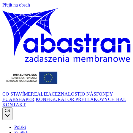
Přejít na obsah
CO STAVÍME
REALIZACE
ZNALOSTI
O NÁS
FONDY
EU
ABSHAPER
KONFIGURÁTOR PŘETLAKOVÝCH HAL
KONTAKT
CS
Polski
English