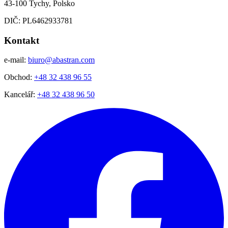
43-100 Tychy, Polsko
DIČ: PL6462933781
Kontakt
e-mail:
biuro@abastran.com
Obchod:
+48 32 438 96 55
Kancelář:
+48 32 438 96 50