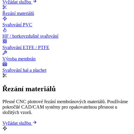
Vyžádat službu
Řezání materiálů
Svařování PVC
HF / horkovzdušné svařování
Svařování ETFE / PTFE
Výroba membrán
Svařování hal a plachet
Řezání materiálů
Přesné CNC plotrové řezání membránových materiálů. Používáme
pokročilé CAD/CAM systémy pro opakovatelnou přesnost u
složitých vzorů.
Vyžádat službu