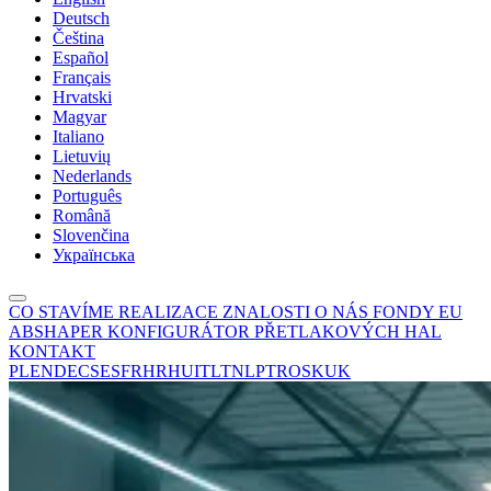
Deutsch
Čeština
Español
Français
Hrvatski
Magyar
Italiano
Lietuvių
Nederlands
Português
Română
Slovenčina
Українська
CO STAVÍME
REALIZACE
ZNALOSTI
O NÁS
FONDY EU
ABSHAPER
KONFIGURÁTOR PŘETLAKOVÝCH HAL
KONTAKT
PL
EN
DE
CS
ES
FR
HR
HU
IT
LT
NL
PT
RO
SK
UK