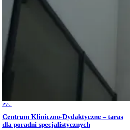
PVC
Centrum Kliniczno-Dydaktyczne – taras
dla poradni specjalistycznych