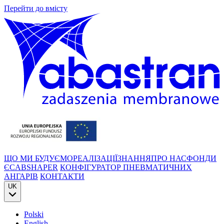
Перейти до вмісту
ЩО МИ БУДУЄМО
РЕАЛІЗАЦІЇ
ЗНАННЯ
ПРО НАС
ФОНДИ
ЄС
ABSHAPER
КОНФІГУРАТОР ПНЕВМАТИЧНИХ
АНГАРІВ
КОНТАКТИ
UK
Polski
English