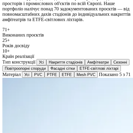
просторів і промислових об'єктів по всій Європі. Наше
портфоліо налічує понад 70 задокументованих проєктів — від
повномасштабних дахів стадіонів до індивідуальних накриттів
амфітеатрів та ETFE-світлових ліхтарів.
71+
Виконаних проєктів
25+
Років досвіду
10+
Країн реалізації
Тип конструкції
Усі
Накриття стадіонів
Амфітеатри
Сезонні
Повітроопорні споруди
Фасадні сітки
ETFE-світлові ліхтарі
Матеріал
Показано 5 з 71
Усі
PVC
PTFE
ETFE
Mesh PVC