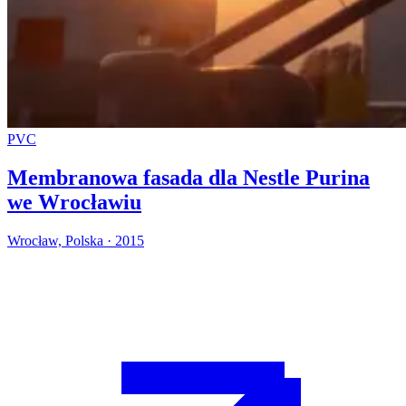
PVC
Membranowa fasada dla Nestle Purina
we Wrocławiu
Wrocław, Polska · 2015