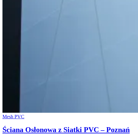
Mesh PVC
Ściana Osłonowa z Siatki PVC – Poznań