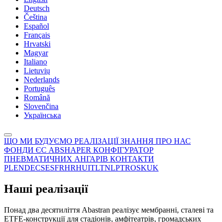
Deutsch
Čeština
Español
Français
Hrvatski
Magyar
Italiano
Lietuvių
Nederlands
Português
Română
Slovenčina
Українська
ЩО МИ БУДУЄМО
РЕАЛІЗАЦІЇ
ЗНАННЯ
ПРО НАС
ФОНДИ ЄС
ABSHAPER
КОНФІГУРАТОР
ПНЕВМАТИЧНИХ АНГАРІВ
КОНТАКТИ
PL
EN
DE
CS
ES
FR
HR
HU
IT
LT
NL
PT
RO
SK
UK
Наші реалізації
Понад два десятиліття Abastran реалізує мембранні, сталеві та
ETFE-конструкції для стадіонів, амфітеатрів, громадських