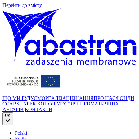
Перейти до вмісту
ЩО МИ БУДУЄМО
РЕАЛІЗАЦІЇ
ЗНАННЯ
ПРО НАС
ФОНДИ
ЄС
ABSHAPER
КОНФІГУРАТОР ПНЕВМАТИЧНИХ
АНГАРІВ
КОНТАКТИ
UK
Polski
English