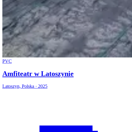
PVC
Amfiteatr w Latoszynie
Latoszyn, Polska · 2025