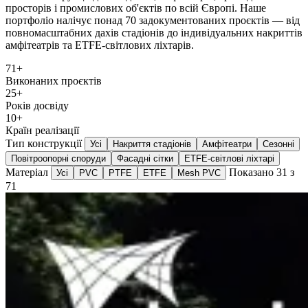
просторів і промислових об'єктів по всій Європі. Наше
портфоліо налічує понад 70 задокументованих проєктів — від
повномасштабних дахів стадіонів до індивідуальних накриттів
амфітеатрів та ETFE-світлових ліхтарів.
71+
Виконаних проєктів
25+
Років досвіду
10+
Країн реалізації
Тип конструкції
Усі
Накриття стадіонів
Амфітеатри
Сезонні
Повітроопорні споруди
Фасадні сітки
ETFE-світлові ліхтарі
Матеріал
Показано 31 з
Усі
PVC
PTFE
ETFE
Mesh PVC
71