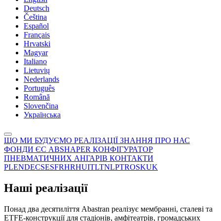
Deutsch
Čeština
Español
Français
Hrvatski
Magyar
Italiano
Lietuvių
Nederlands
Português
Română
Slovenčina
Українська
ЩО МИ БУДУЄМО
РЕАЛІЗАЦІЇ
ЗНАННЯ
ПРО НАС
ФОНДИ ЄС
ABSHAPER
КОНФІГУРАТОР
ПНЕВМАТИЧНИХ АНГАРІВ
КОНТАКТИ
PL
EN
DE
CS
ES
FR
HR
HU
IT
LT
NL
PT
RO
SK
UK
Наші реалізації
Понад два десятиліття Abastran реалізує мембранні, сталеві та
ETFE-конструкції для стадіонів, амфітеатрів, громадських