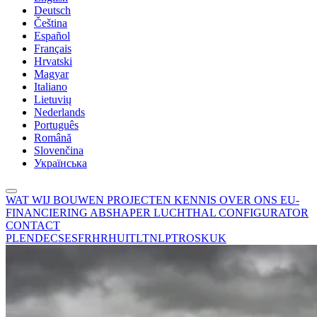
Deutsch
Čeština
Español
Français
Hrvatski
Magyar
Italiano
Lietuvių
Nederlands
Português
Română
Slovenčina
Українська
WAT WIJ BOUWEN
PROJECTEN
KENNIS
OVER ONS
EU-
FINANCIERING
ABSHAPER
LUCHTHAL CONFIGURATOR
CONTACT
PL
EN
DE
CS
ES
FR
HR
HU
IT
LT
NL
PT
RO
SK
UK