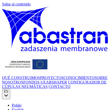
Saltar al contenido
QUÉ CONSTRUIMOS
PROYECTOS
CONOCIMIENTO
SOBRE
NOSOTROS
FONDOS UE
ABSHAPER
CONFIGURADOR DE
CÚPULAS NEUMÁTICAS
CONTACTO
ES
Polski
English