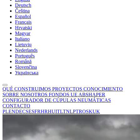
Deutsch
Čeština
Español
Français
Hrvatski
Magyar
Italiano
Lietuvių
Nederlands
Português
Română
Slovenčina
Українська
QUÉ CONSTRUIMOS
PROYECTOS
CONOCIMIENTO
SOBRE NOSOTROS
FONDOS UE
ABSHAPER
CONFIGURADOR DE CÚPULAS NEUMÁTICAS
CONTACTO
PL
EN
DE
CS
ES
FR
HR
HU
IT
LT
NL
PT
RO
SK
UK