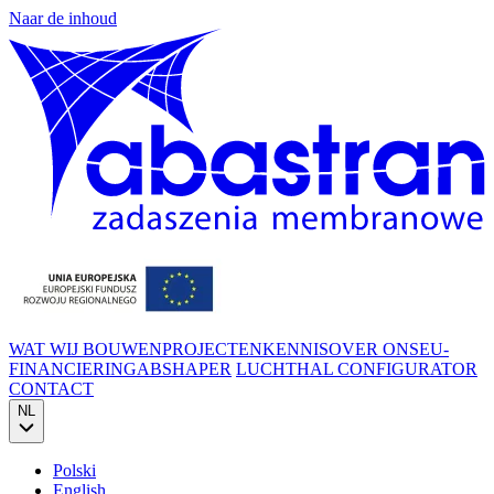
Naar de inhoud
WAT WIJ BOUWEN
PROJECTEN
KENNIS
OVER ONS
EU-
FINANCIERING
ABSHAPER
LUCHTHAL CONFIGURATOR
CONTACT
NL
Polski
English