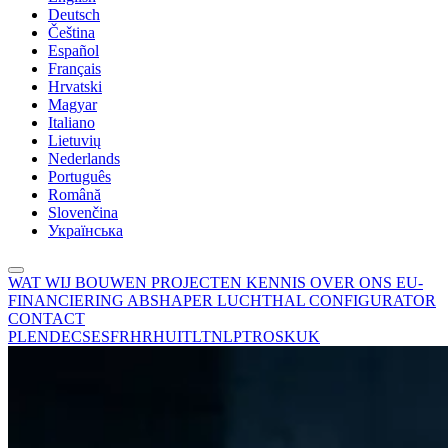
Deutsch
Čeština
Español
Français
Hrvatski
Magyar
Italiano
Lietuvių
Nederlands
Português
Română
Slovenčina
Українська
WAT WIJ BOUWEN
PROJECTEN
KENNIS
OVER ONS
EU-
FINANCIERING
ABSHAPER
LUCHTHAL CONFIGURATOR
CONTACT
PL
EN
DE
CS
ES
FR
HR
HU
IT
LT
NL
PT
RO
SK
UK