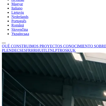
Magyar
Italiano
Lietuvių
Nederlands
Português
Română
Slovenčina
Українська
QUÉ CONSTRUIMOS
PROYECTOS
CONOCIMIENTO
SOBR
PL
EN
DE
CS
ES
FR
HR
HU
IT
LT
NL
PT
RO
SK
UK