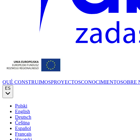
QUÉ CONSTRUIMOS
PROYECTOS
CONOCIMIENTO
SOBRE 
ES
Polski
English
Deutsch
Čeština
Español
Français
Hrvatski