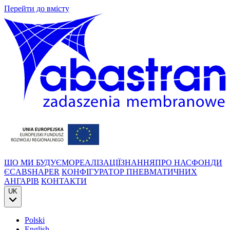
Перейти до вмісту
ЩО МИ БУДУЄМО
РЕАЛІЗАЦІЇ
ЗНАННЯ
ПРО НАС
ФОНДИ
ЄС
ABSHAPER
КОНФІГУРАТОР ПНЕВМАТИЧНИХ
АНГАРІВ
КОНТАКТИ
UK
Polski
English