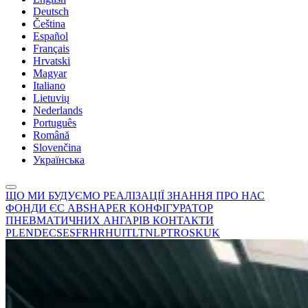
Deutsch
Čeština
Español
Français
Hrvatski
Magyar
Italiano
Lietuvių
Nederlands
Português
Română
Slovenčina
Українська
ЩО МИ БУДУЄМО
РЕАЛІЗАЦІЇ
ЗНАННЯ
ПРО НАС
ФОНДИ ЄС
ABSHAPER
КОНФІГУРАТОР
ПНЕВМАТИЧНИХ АНГАРІВ
КОНТАКТИ
PL
EN
DE
CS
ES
FR
HR
HU
IT
LT
NL
PT
RO
SK
UK