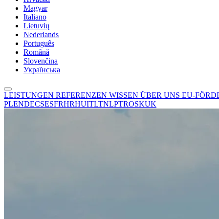
Magyar
Italiano
Lietuvių
Nederlands
Português
Română
Slovenčina
Українська
LEISTUNGEN
REFERENZEN
WISSEN
ÜBER UNS
EU-FÖR
PL
EN
DE
CS
ES
FR
HR
HU
IT
LT
NL
PT
RO
SK
UK