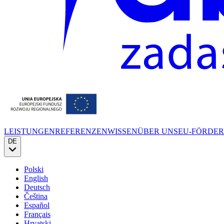
LEISTUNGEN
REFERENZEN
WISSEN
ÜBER UNS
EU-FÖRDE
DE
Polski
English
Deutsch
Čeština
Español
Français
Hrvatski