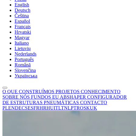
English
Deutsch
Čeština
Español
Français
Hrvatski
Magyar
Italiano
Lietuvių
Nederlands
Português
Română
Slovenčina
Українська
O QUE CONSTRUÍMOS
PROJETOS
CONHECIMENTO
SOBRE NÓS
FUNDOS EU
ABSHAPER
CONFIGURADOR
DE ESTRUTURAS PNEUMÁTICAS
CONTACTO
PL
EN
DE
CS
ES
FR
HR
HU
IT
LT
NL
PT
RO
SK
UK