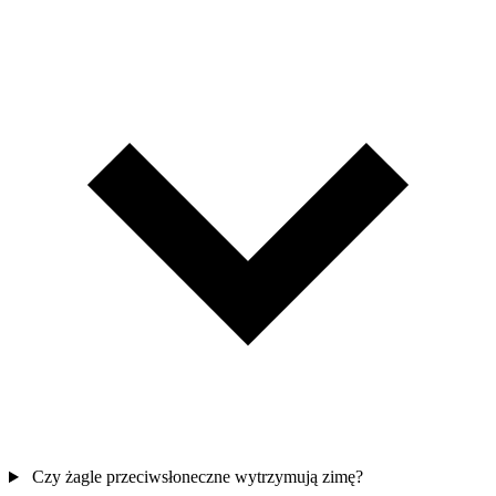
Czy żagle przeciwsłoneczne wytrzymują zimę?