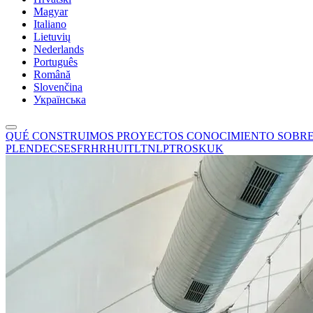
Magyar
Italiano
Lietuvių
Nederlands
Português
Română
Slovenčina
Українська
QUÉ CONSTRUIMOS
PROYECTOS
CONOCIMIENTO
SOBR
PL
EN
DE
CS
ES
FR
HR
HU
IT
LT
NL
PT
RO
SK
UK