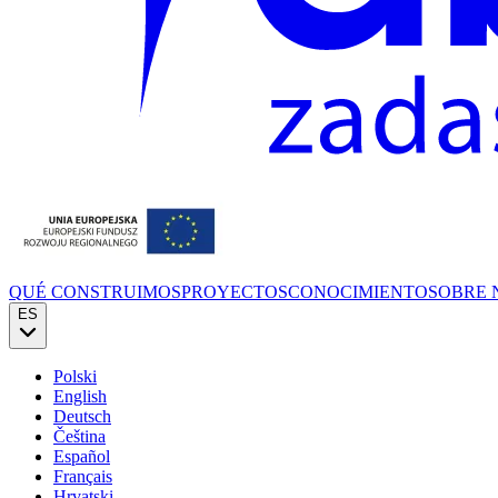
QUÉ CONSTRUIMOS
PROYECTOS
CONOCIMIENTO
SOBRE 
ES
Polski
English
Deutsch
Čeština
Español
Français
Hrvatski