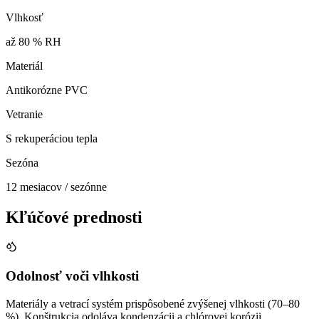
Vlhkosť
až 80 % RH
Materiál
Antikorózne PVC
Vetranie
S rekuperáciou tepla
Sezóna
12 mesiacov / sezónne
Kľúčové prednosti
Odolnosť voči vlhkosti
Materiály a vetrací systém prispôsobené zvýšenej vlhkosti (70–80
%). Konštrukcia odoláva kondenzácii a chlórovej korózii.