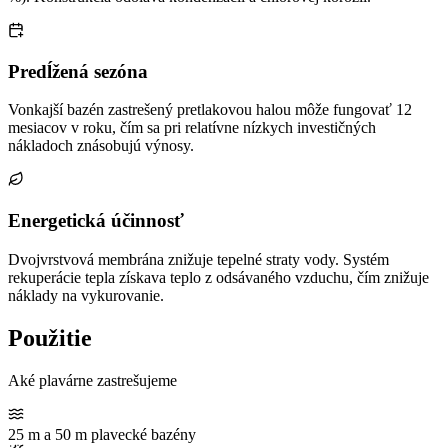
Predĺžená sezóna
Vonkajší bazén zastrešený pretlakovou halou môže fungovať 12
mesiacov v roku, čím sa pri relatívne nízkych investičných
nákladoch znásobujú výnosy.
Energetická účinnosť
Dvojvrstvová membrána znižuje tepelné straty vody. Systém
rekuperácie tepla získava teplo z odsávaného vzduchu, čím znižuje
náklady na vykurovanie.
Použitie
Aké plavárne zastrešujeme
25 m a 50 m plavecké bazény