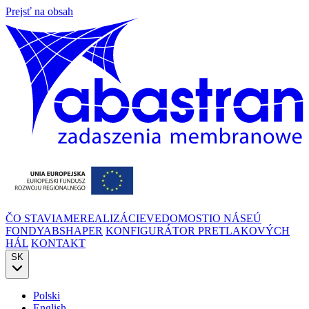
Prejsť na obsah
ČO STAVIAME
REALIZÁCIE
VEDOMOSTI
O NÁS
EÚ
FONDY
ABSHAPER
KONFIGURÁTOR PRETLAKOVÝCH
HÁL
KONTAKT
SK
Polski
English