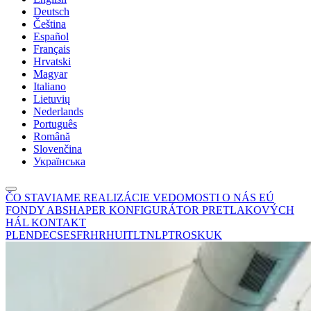
Deutsch
Čeština
Español
Français
Hrvatski
Magyar
Italiano
Lietuvių
Nederlands
Português
Română
Slovenčina
Українська
ČO STAVIAME
REALIZÁCIE
VEDOMOSTI
O NÁS
EÚ
FONDY
ABSHAPER
KONFIGURÁTOR PRETLAKOVÝCH
HÁL
KONTAKT
PL
EN
DE
CS
ES
FR
HR
HU
IT
LT
NL
PT
RO
SK
UK