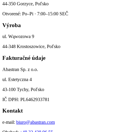
44-350 Gorzyce, Poľsko
Otvorené: Po–Pi · 7:00–15:00 SEČ
Výroba
ul. Wąwozowa 9
44-348 Krostoszowice, Poľsko
Fakturačné údaje
Abastran Sp. z o.o.
ul. Estetyczna 4
43-100 Tychy, Poľsko
IČ DPH: PL6462933781
Kontakt
e-mail:
biuro@abastran.com