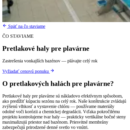
Späť na čo staviame
ČO STAVIAME
Pretlakové haly pre plavárne
Zastrešenia vonkajších bazénov — plávajte celý rok
Vyžiadať cenovú ponuku
O
pretlakových halách pre plavárne
?
Pretlakové haly pre plavárne sú nákladovo efektívnym spôsobom,
ako predĺžiť kúpaciu sezónu na celý rok. Naše konštrukcie zvládajú
zvýšenú vlhkosť a vystavenie chlóru — používame materiály
odolné voči korózii a chemickej degradácii. Vďaka pokročilému
projektu kontrolujeme tvar haly — prakticky vertikálne bočné steny
maximalizujú priestor nad bazénom. Priesvitné membrány
zabezpečujú prirodzené denné svetlo vo vnútri.