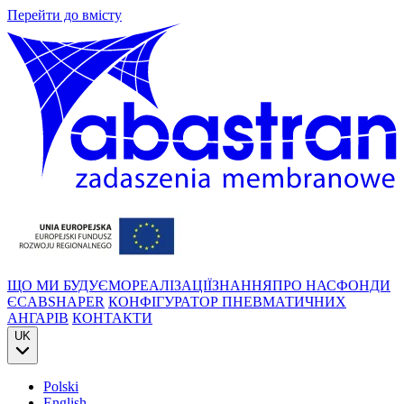
Перейти до вмісту
ЩО МИ БУДУЄМО
РЕАЛІЗАЦІЇ
ЗНАННЯ
ПРО НАС
ФОНДИ
ЄС
ABSHAPER
КОНФІГУРАТОР ПНЕВМАТИЧНИХ
АНГАРІВ
КОНТАКТИ
UK
Polski
English