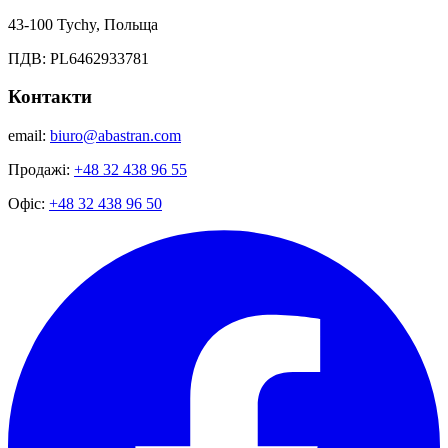
43-100 Tychy, Польща
ПДВ: PL6462933781
Контакти
email:
biuro@abastran.com
Продажі:
+48 32 438 96 55
Офіс:
+48 32 438 96 50