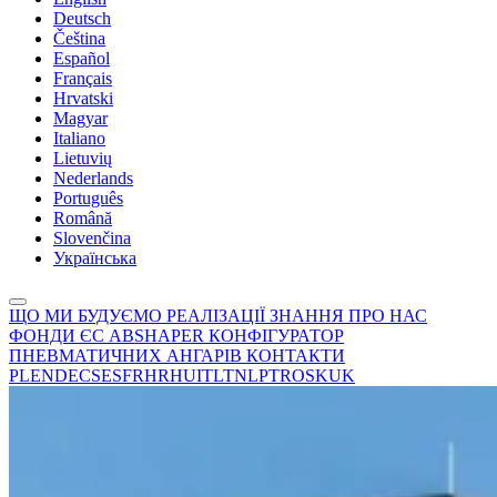
Deutsch
Čeština
Español
Français
Hrvatski
Magyar
Italiano
Lietuvių
Nederlands
Português
Română
Slovenčina
Українська
ЩО МИ БУДУЄМО
РЕАЛІЗАЦІЇ
ЗНАННЯ
ПРО НАС
ФОНДИ ЄС
ABSHAPER
КОНФІГУРАТОР
ПНЕВМАТИЧНИХ АНГАРІВ
КОНТАКТИ
PL
EN
DE
CS
ES
FR
HR
HU
IT
LT
NL
PT
RO
SK
UK