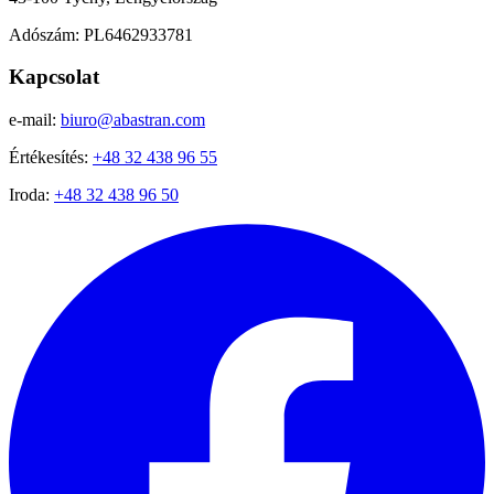
Adószám: PL6462933781
Kapcsolat
e-mail:
biuro@abastran.com
Értékesítés:
+48 32 438 96 55
Iroda:
+48 32 438 96 50