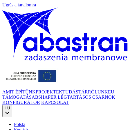
Ugrás a tartalomra
AMIT ÉPÍTÜNK
PROJEKTEK
TUDÁSTÁR
RÓLUNK
EU
TÁMOGATÁS
ABSHAPER
LÉGTARTÁSOS CSARNOK
KONFIGURÁTOR
KAPCSOLAT
HU
Polski
English