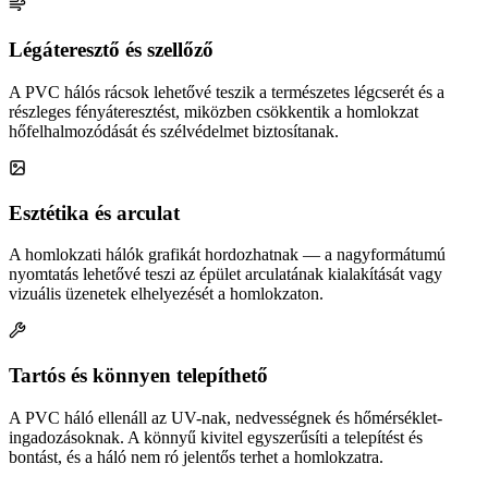
Légáteresztő és szellőző
A PVC hálós rácsok lehetővé teszik a természetes légcserét és a
részleges fényáteresztést, miközben csökkentik a homlokzat
hőfelhalmozódását és szélvédelmet biztosítanak.
Esztétika és arculat
A homlokzati hálók grafikát hordozhatnak — a nagyformátumú
nyomtatás lehetővé teszi az épület arculatának kialakítását vagy
vizuális üzenetek elhelyezését a homlokzaton.
Tartós és könnyen telepíthető
A PVC háló ellenáll az UV-nak, nedvességnek és hőmérséklet-
ingadozásoknak. A könnyű kivitel egyszerűsíti a telepítést és
bontást, és a háló nem ró jelentős terhet a homlokzatra.