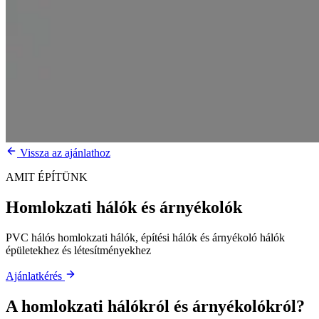
Vissza az ajánlathoz
AMIT ÉPÍTÜNK
Homlokzati hálók és árnyékolók
PVC hálós homlokzati hálók, építési hálók és árnyékoló hálók
épületekhez és létesítményekhez
Ajánlatkérés
A
homlokzati hálókról és árnyékolókról
?