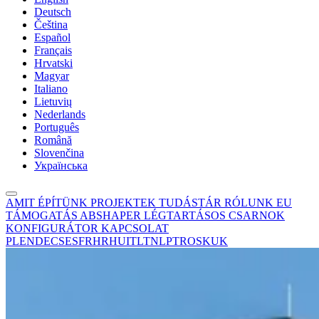
Deutsch
Čeština
Español
Français
Hrvatski
Magyar
Italiano
Lietuvių
Nederlands
Português
Română
Slovenčina
Українська
AMIT ÉPÍTÜNK
PROJEKTEK
TUDÁSTÁR
RÓLUNK
EU
TÁMOGATÁS
ABSHAPER
LÉGTARTÁSOS CSARNOK
KONFIGURÁTOR
KAPCSOLAT
PL
EN
DE
CS
ES
FR
HR
HU
IT
LT
NL
PT
RO
SK
UK