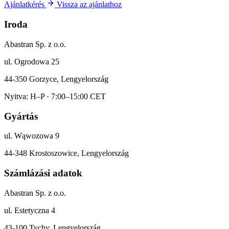
Ajánlatkérés
Vissza az ajánlathoz
Iroda
Abastran Sp. z o.o.
ul. Ogrodowa 25
44-350 Gorzyce, Lengyelország
Nyitva: H–P · 7:00–15:00 CET
Gyártás
ul. Wąwozowa 9
44-348 Krostoszowice, Lengyelország
Számlázási adatok
Abastran Sp. z o.o.
ul. Estetyczna 4
43-100 Tychy, Lengyelország