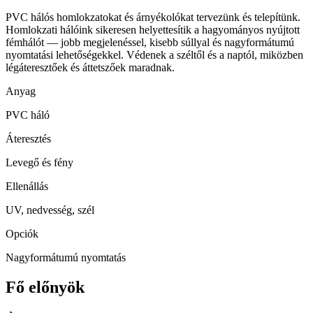
PVC hálós homlokzatokat és árnyékolókat tervezünk és telepítünk.
Homlokzati hálóink sikeresen helyettesítik a hagyományos nyújtott
fémhálót — jobb megjelenéssel, kisebb súllyal és nagyformátumú
nyomtatási lehetőségekkel. Védenek a széltől és a naptól, miközben
légáteresztőek és áttetszőek maradnak.
Anyag
PVC háló
Áteresztés
Levegő és fény
Ellenállás
UV, nedvesség, szél
Opciók
Nagyformátumú nyomtatás
Fő előnyök