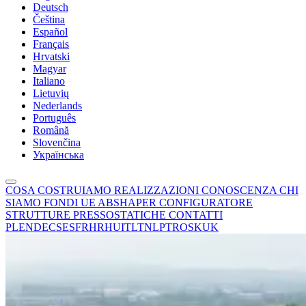
Deutsch
Čeština
Español
Français
Hrvatski
Magyar
Italiano
Lietuvių
Nederlands
Português
Română
Slovenčina
Українська
COSA COSTRUIAMO
REALIZZAZIONI
CONOSCENZA
CHI
SIAMO
FONDI UE
ABSHAPER
CONFIGURATORE
STRUTTURE PRESSOSTATICHE
CONTATTI
PL
EN
DE
CS
ES
FR
HR
HU
IT
LT
NL
PT
RO
SK
UK