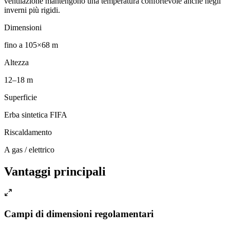
ventilazione mantengono una temperatura confortevole anche negli
inverni più rigidi.
Dimensioni
fino a 105×68 m
Altezza
12–18 m
Superficie
Erba sintetica FIFA
Riscaldamento
A gas / elettrico
Vantaggi principali
Campi di dimensioni regolamentari