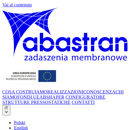
Vai al contenuto
COSA COSTRUIAMO
REALIZZAZIONI
CONOSCENZA
CHI
SIAMO
FONDI UE
ABSHAPER
CONFIGURATORE
STRUTTURE PRESSOSTATICHE
CONTATTI
IT
Polski
English