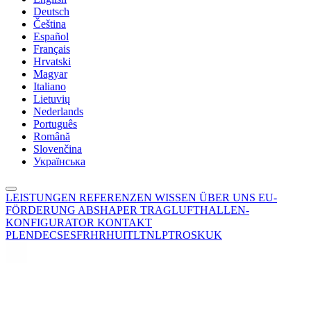
Deutsch
Čeština
Español
Français
Hrvatski
Magyar
Italiano
Lietuvių
Nederlands
Português
Română
Slovenčina
Українська
LEISTUNGEN
REFERENZEN
WISSEN
ÜBER UNS
EU-
FÖRDERUNG
ABSHAPER
TRAGLUFTHALLEN-
KONFIGURATOR
KONTAKT
PL
EN
DE
CS
ES
FR
HR
HU
IT
LT
NL
PT
RO
SK
UK