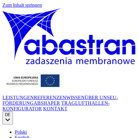
Zum Inhalt springen
LEISTUNGEN
REFERENZEN
WISSEN
ÜBER UNS
EU-
FÖRDERUNG
ABSHAPER
TRAGLUFTHALLEN-
KONFIGURATOR
KONTAKT
DE
Polski
English