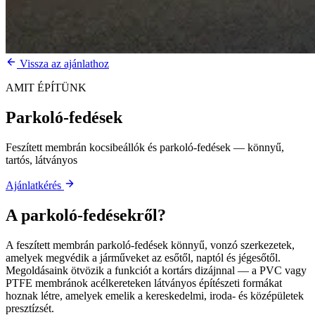
Vissza az ajánlathoz
AMIT ÉPÍTÜNK
Parkoló-fedések
Feszített membrán kocsibeállók és parkoló-fedések — könnyű,
tartós, látványos
Ajánlatkérés
A
parkoló-fedésekről
?
A feszített membrán parkoló-fedések könnyű, vonzó szerkezetek,
amelyek megvédik a járműveket az esőtől, naptól és jégesőtől.
Megoldásaink ötvözik a funkciót a kortárs dizájnnal — a PVC vagy
PTFE membránok acélkereteken látványos építészeti formákat
hoznak létre, amelyek emelik a kereskedelmi, iroda- és középületek
presztízsét.