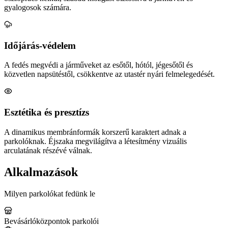
gyalogosok számára.
Időjárás-védelem
A fedés megvédi a járműveket az esőtől, hótól, jégesőtől és
közvetlen napsütéstől, csökkentve az utastér nyári felmelegedését.
Esztétika és presztízs
A dinamikus membránformák korszerű karaktert adnak a
parkolóknak. Éjszaka megvilágítva a létesítmény vizuális
arculatának részévé válnak.
Alkalmazások
Milyen parkolókat fedünk le
Bevásárlóközpontok parkolói