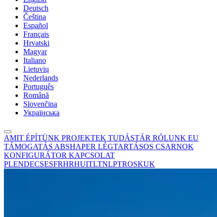
Deutsch
Čeština
Español
Français
Hrvatski
Magyar
Italiano
Lietuvių
Nederlands
Português
Română
Slovenčina
Українська
AMIT ÉPÍTÜNK
PROJEKTEK
TUDÁSTÁR
RÓLUNK
EU
TÁMOGATÁS
ABSHAPER
LÉGTARTÁSOS CSARNOK
KONFIGURÁTOR
KAPCSOLAT
PL
EN
DE
CS
ES
FR
HR
HU
IT
LT
NL
PT
RO
SK
UK