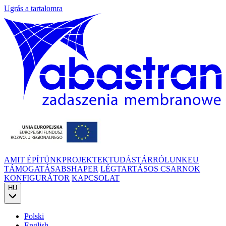
Ugrás a tartalomra
AMIT ÉPÍTÜNK
PROJEKTEK
TUDÁSTÁR
RÓLUNK
EU
TÁMOGATÁS
ABSHAPER
LÉGTARTÁSOS CSARNOK
KONFIGURÁTOR
KAPCSOLAT
HU
Polski
English