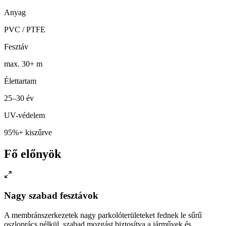
Anyag
PVC / PTFE
Fesztáv
max. 30+ m
Élettartam
25–30 év
UV-védelem
95%+ kiszűrve
Fő előnyök
Nagy szabad fesztávok
A membránszerkezetek nagy parkolóterületeket fednek le sűrű
oszloprács nélkül, szabad mozgást biztosítva a járművek és