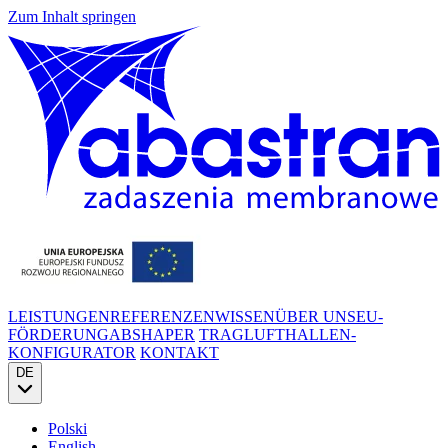
Zum Inhalt springen
LEISTUNGEN
REFERENZEN
WISSEN
ÜBER UNS
EU-
FÖRDERUNG
ABSHAPER
TRAGLUFTHALLEN-
KONFIGURATOR
KONTAKT
DE
Polski
English