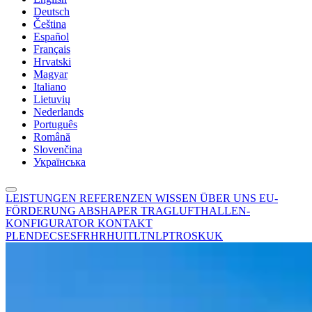
Deutsch
Čeština
Español
Français
Hrvatski
Magyar
Italiano
Lietuvių
Nederlands
Português
Română
Slovenčina
Українська
LEISTUNGEN
REFERENZEN
WISSEN
ÜBER UNS
EU-
FÖRDERUNG
ABSHAPER
TRAGLUFTHALLEN-
KONFIGURATOR
KONTAKT
PL
EN
DE
CS
ES
FR
HR
HU
IT
LT
NL
PT
RO
SK
UK