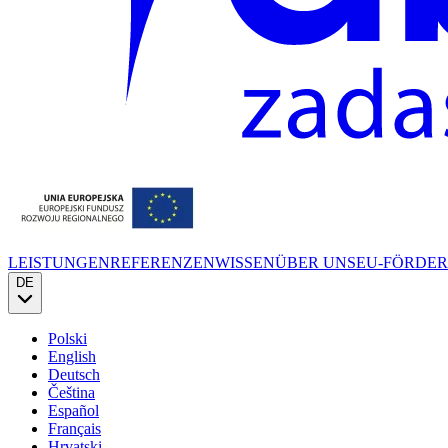
LEISTUNGEN
REFERENZEN
WISSEN
ÜBER UNS
EU-FÖRDE
DE
Polski
English
Deutsch
Čeština
Español
Français
Hrvatski