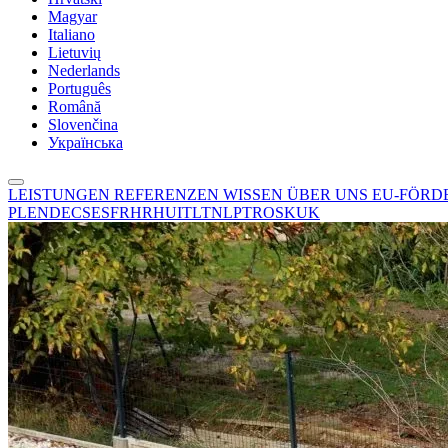
Magyar
Italiano
Lietuvių
Nederlands
Português
Română
Slovenčina
Українська
LEISTUNGEN
REFERENZEN
WISSEN
ÜBER UNS
EU-FÖR
PL
EN
DE
CS
ES
FR
HR
HU
IT
LT
NL
PT
RO
SK
UK