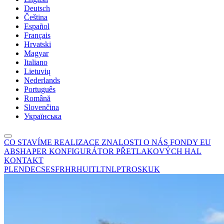
Deutsch
Čeština
Español
Français
Hrvatski
Magyar
Italiano
Lietuvių
Nederlands
Português
Română
Slovenčina
Українська
CO STAVÍME
REALIZACE
ZNALOSTI
O NÁS
FONDY EU
ABSHAPER
KONFIGURÁTOR PŘETLAKOVÝCH HAL
KONTAKT
PL
EN
DE
CS
ES
FR
HR
HU
IT
LT
NL
PT
RO
SK
UK