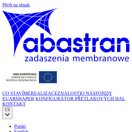
Přejít na obsah
CO STAVÍME
REALIZACE
ZNALOSTI
O NÁS
FONDY
EU
ABSHAPER
KONFIGURÁTOR PŘETLAKOVÝCH HAL
KONTAKT
CS
Polski
English