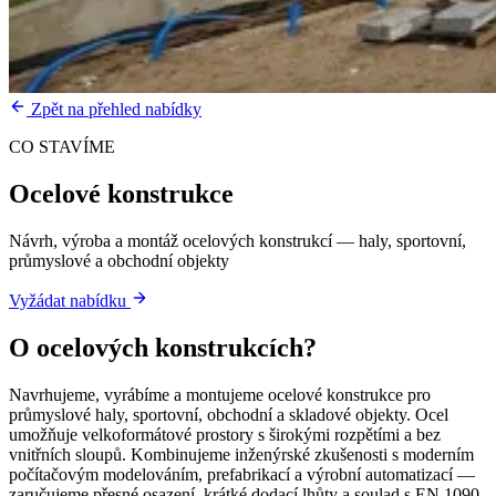
Zpět na přehled nabídky
CO STAVÍME
Ocelové konstrukce
Návrh, výroba a montáž ocelových konstrukcí — haly, sportovní,
průmyslové a obchodní objekty
Vyžádat nabídku
O
ocelových konstrukcích
?
Navrhujeme, vyrábíme a montujeme ocelové konstrukce pro
průmyslové haly, sportovní, obchodní a skladové objekty. Ocel
umožňuje velkoformátové prostory s širokými rozpětími a bez
vnitřních sloupů. Kombinujeme inženýrské zkušenosti s moderním
počítačovým modelováním, prefabrikací a výrobní automatizací —
zaručujeme přesné osazení, krátké dodací lhůty a soulad s EN 1090