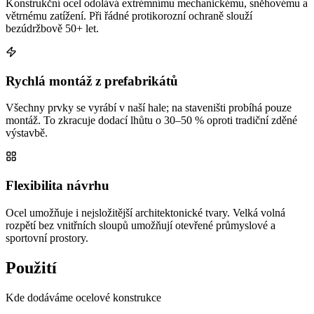
Konstrukční ocel odolává extrémnímu mechanickému, sněhovému a
větrnému zatížení. Při řádné protikorozní ochraně slouží
bezúdržbově 50+ let.
Rychlá montáž z prefabrikátů
Všechny prvky se vyrábí v naší hale; na staveništi probíhá pouze
montáž. To zkracuje dodací lhůtu o 30–50 % oproti tradiční zděné
výstavbě.
Flexibilita návrhu
Ocel umožňuje i nejsložitější architektonické tvary. Velká volná
rozpětí bez vnitřních sloupů umožňují otevřené průmyslové a
sportovní prostory.
Použití
Kde dodáváme ocelové konstrukce