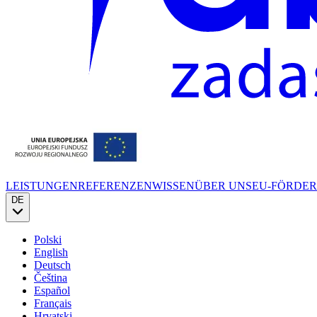
LEISTUNGEN
REFERENZEN
WISSEN
ÜBER UNS
EU-FÖRDE
DE
Polski
English
Deutsch
Čeština
Español
Français
Hrvatski