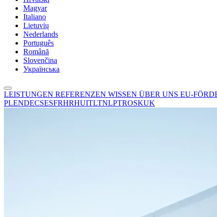
Magyar
Italiano
Lietuvių
Nederlands
Português
Română
Slovenčina
Українська
LEISTUNGEN
REFERENZEN
WISSEN
ÜBER UNS
EU-FÖR
PL
EN
DE
CS
ES
FR
HR
HU
IT
LT
NL
PT
RO
SK
UK